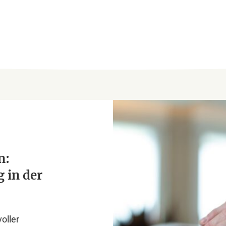
n:
 in der
oller