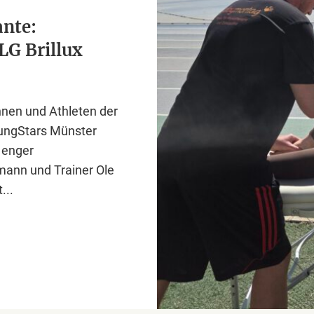
ante:
LG Brillux
nnen und Athleten der
oungStars Münster
 enger
mann und Trainer Ole
...