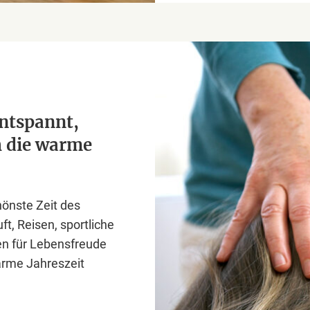
ntspannt,
h die warme
hönste Zeit des
t, Reisen, sportliche
en für Lebensfreude
warme Jahreszeit